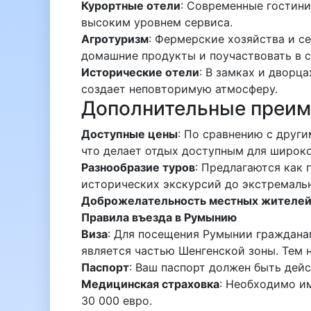
Курортные отели
: Современные гостин
высоким уровнем сервиса.
Агротуризм
: Фермерские хозяйства и с
домашние продукты и поучаствовать в с
Исторические отели
: В замках и дворц
создает неповторимую атмосферу.
Дополнительные преи
Доступные цены
: По сравнению с друг
что делает отдых доступным для широко
Разнообразие туров
: Предлагаются как 
исторических экскурсий до экстремаль
Доброжелательность местных жителе
Правила въезда в Румынию
Виза
: Для посещения Румынии гражданам
является частью Шенгенской зоны. Тем 
Паспорт
: Ваш паспорт должен быть дей
Медицинская страховка
: Необходимо и
30 000 евро.