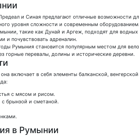
ынии
 Предеал и Синая предлагают отличные возможности д
ного уровня сложности и современным оборудованием
умынии, такие как Дунай и Аргеж, подходят для водных
и и почувствовать адреналин.
 годы Румыния становится популярным местом для вел
з горные перевалы, долины и исторические деревни.
ти
 она включает в себя элементы балканской, венгерско
да:
тья с мясом и рисом.
я с брынзой и сметаной.
инками.
ия в Румынии