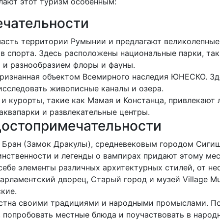
лают этот туризм особенным:
чательности
часть территории Румынии и предлагают великолепные
в спорта. Здесь расположены национальные парки, таки
и разнообразием флоры и фауны.
 признанная объектом Всемирного наследия ЮНЕСКО. Зд
исследовать живописные каналы и озера.
 и курорты, такие как Мамая и Констанца, привлекают
аквапарки и развлекательные центры.
достопримечательности
м Бран (Замок Дракулы), средневековым городом Сиг
нственности и легенды о вампирах придают этому мес
 себе элементы различных архитектурных стилей, от н
Парламентский дворец, Старый город и музей Village 
кие.
естна своими традициями и народными промыслами. П
, попробовать местные блюда и поучаствовать в народ