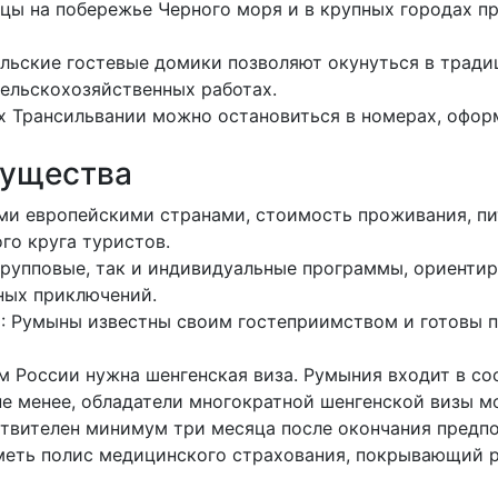
ицы на побережье Черного моря и в крупных городах 
ельские гостевые домики позволяют окунуться в тради
ельскохозяйственных работах.
ах Трансильвании можно остановиться в номерах, офор
мущества
ими европейскими странами, стоимость проживания, пи
го круга туристов.
групповые, так и индивидуальные программы, ориентир
ных приключений.
й
: Румыны известны своим гостеприимством и готовы п
 России нужна шенгенская виза. Румыния входит в сос
не менее, обладатели многократной шенгенской визы м
ствителен минимум три месяца после окончания предп
меть полис медицинского страхования, покрывающий р