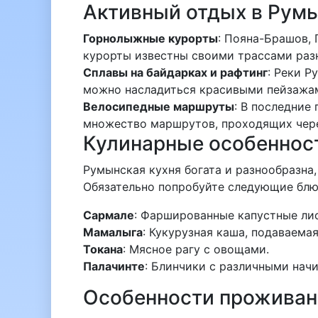
Активный отдых в Рум
Горнолыжные курорты
: Пояна-Брашов,
курорты известны своими трассами раз
Сплавы на байдарках и рафтинг
: Реки Р
можно насладиться красивыми пейзажам
Велосипедные маршруты
: В последние
множество маршрутов, проходящих чере
Кулинарные особеннос
Румынская кухня богата и разнообразна,
Обязательно попробуйте следующие блю
Сармале
: Фаршированные капустные лис
Мамалыга
: Кукурузная каша, подаваема
Токана
: Мясное рагу с овощами.
Палачинте
: Блинчики с различными нач
Особенности проживан