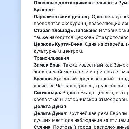
Основные достопримечательности Рум
Бухарест
Парламентский дворец
: Один из крупн
проводятся экскурсии, позволяющие озн
Старая площадь Липскань
: Исторически
также находится Церковь Ставрополеос
Церковь Куртя-Веке
: Одна из старейши
культурным центром.
Трансильвания
Замок Бран
: Также известный как Замок
живописной местности и привлекает мн
Брашов
: Красивый средневековый горо
является Черная церковь, крупнейшая го
Сигишоара
: Родина Влада Цепеша, исто
крепостью и исторической атмосферой.
Дельта Дуная
Дельта Дуная
: Крупнейшая река Европы 
лучших мест для наблюдения за птицами
Сулина
: Портовый город, расположенный