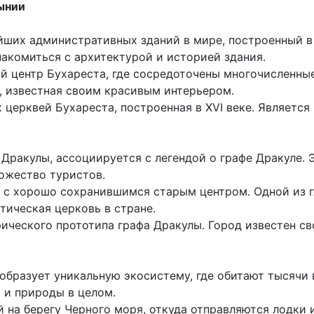
ынии
ейших административных зданий в мире, построенный 
акомиться с архитектурой и историей здания.
й центр Бухареста, где сосредоточены многочисленные
, известная своим красивым интерьером.
х церквей Бухареста, построенная в XVI веке. Являет
 Дракулы, ассоциируется с легендой о графе Дракуле.
ожество туристов.
д с хорошо сохранившимся старым центром. Одной из 
тическая церковь в стране.
рического прототипа графа Дракулы. Город известен с
образует уникальную экосистему, где обитают тысячи 
 и природы в целом.
 на берегу Черного моря, откуда отправляются лодки и