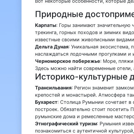
Вот некоторые особенности, которые де
Природные достоприме
Карпаты
: Горы занимают значительную 
трекинга, горных походов и зимних видо
известные своими живописными видами 
Дельта Дуная
: Уникальная экосистема,
наслаждаться лодочными прогулками и 
Черноморское побережье
: Море, пляжи
Здесь можно найти современные отели, 
Историко-культурные 
Трансильвания
: Регион знаменит замко
крепостей и монастырей. Атмосфера таи
Бухарест
: Столица Румынии сочетает в
построек. Обязательно стоит посетить 
румынские дома и ремесленные мастерс
Этнографический туризм
: Румыния изв
познакомиться с аутентичной культурой