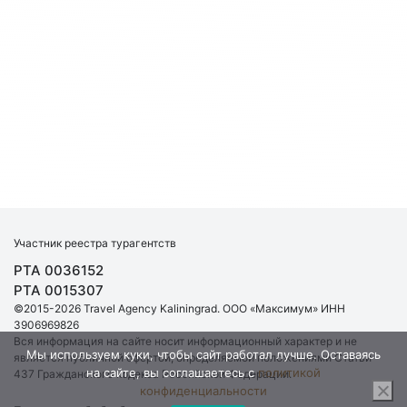
Участник реестра турагентств
РТА 0036152
РТА 0015307
©2015-2026 Travel Agency Kaliningrad. ООО «Максимум» ИНН
3906969826
Вся информация на сайте носит информационный характер и не
Мы используем куки, чтобы сайт работал лучше. Оставаясь
является публичной офертой, определяемой положениями Статьи
на сайте, вы соглашаетесь с
политикой
437 Гражданского кодекса Российской Федерации.
конфиденциальности