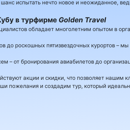
о шанс испытать нечто новое и неожиданное, ве
Кубу в турфирме
Golden Travel
циалистов обладает многолетним опытом в орг
тов до роскошных пятизвездочных курортов – м
сем – от бронирования авиабилетов до организа
ействуют акции и скидки, что позволяет нашим 
аши пожелания и создадим тур, который идеаль